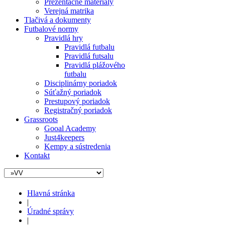
Prezentačné materiály
Verejná matrika
Tlačivá a dokumenty
Futbalové normy
Pravidlá hry
Pravidlá futbalu
Pravidlá futsalu
Pravidlá plážového
futbalu
Disciplinárny poriadok
Súťažný poriadok
Prestupový poriadok
Registračný poriadok
Grassroots
Gooal Academy
Just4keepers
Kempy a sústredenia
Kontakt
Hlavná stránka
|
Úradné správy
|