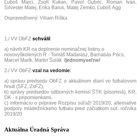
Ľuboš Marci, Zsolt Kukan, Pavol Gubric, Roman Ivan,
Silvester Matej, Erika Barus, Matej Zemko, Ľuboš Ágg
Ospravedlnený: Viliam Riška
1./ VV ObFZ
schválil
:
a) návrh KR na doplnenie nominačnej listiny o
novovyškolených R - Tomáš Madarász, Barnabás Pócs,
Marcel Marík, Martin Šulák
/jednomyseľne/
2./ VV ObFZ
vzal na vedomie
:
a) správu predsedu ObFZ o aktuálnom dianí vo futbalovom
hnutí (SFZ, ZsFZ),
b) správy predsedov odborných komisií ŠTK (písomná), KR,
DK - s pripomienkami,
c) informáciu o príprave Rozpisu súťaží 2019/20, alternatíve
podpory mládežníckeho futbalu pred začiatkom súť. ročníka
2019/20
Aktuálna Úradná Správa