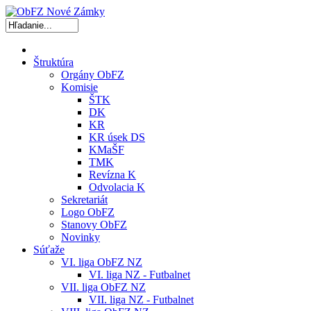
Štruktúra
Orgány ObFZ
Komisie
ŠTK
DK
KR
KR úsek DS
KMaŠF
TMK
Revízna K
Odvolacia K
Sekretariát
Logo ObFZ
Stanovy ObFZ
Novinky
Súťaže
VI. liga ObFZ NZ
VI. liga NZ - Futbalnet
VII. liga ObFZ NZ
VII. liga NZ - Futbalnet