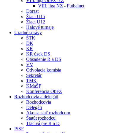
VIII. liga ObFZ NZ
VIII. liga NZ - Futbalnet
Dorast
Žiaci U15
Žiaci U12
Halové turnaje
Úradné správy
ŠTK
DK
KR
KR úsek DS
Obsadenie R a DS
VV
Odvolacia komisia
Sekretár
TMK
KMaŠF
Konferencia ObFZ
Rozhodcovia a delegáti
Rozhodcovia
Delegáti
Ako sa stať rozhodcom
Štatút rozhodcu
Tlačivá pre R a D
ISSF