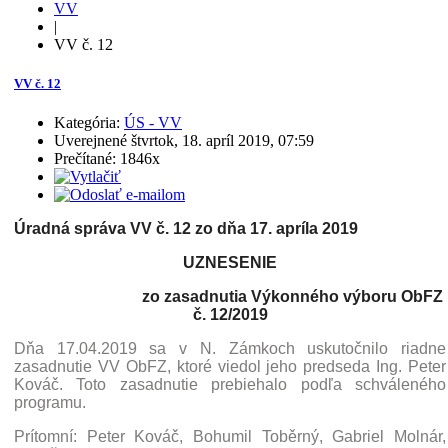
VV
|
VV č. 12
VV č. 12
Kategória:
ÚS - VV
Uverejnené štvrtok, 18. apríl 2019, 07:59
Prečítané: 1846x
Úradná správa VV č. 12 zo dňa 17. apríla 2019
UZNESENIE
zo zasadnutia Výkonného výboru ObFZ
č. 12/2019
Dňa 17.04.2019 sa v N. Zámkoch uskutočnilo riadne
zasadnutie VV ObFZ, ktoré viedol jeho predseda Ing. Peter
Kováč. Toto zasadnutie prebiehalo podľa schváleného
programu.
Prítomní: Peter Kováč, Bohumil Toběrný, Gabriel Molnár,