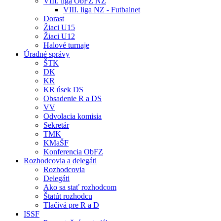
VIII. liga ObFZ NZ
VIII. liga NZ - Futbalnet
Dorast
Žiaci U15
Žiaci U12
Halové turnaje
Úradné správy
ŠTK
DK
KR
KR úsek DS
Obsadenie R a DS
VV
Odvolacia komisia
Sekretár
TMK
KMaŠF
Konferencia ObFZ
Rozhodcovia a delegáti
Rozhodcovia
Delegáti
Ako sa stať rozhodcom
Štatút rozhodcu
Tlačivá pre R a D
ISSF