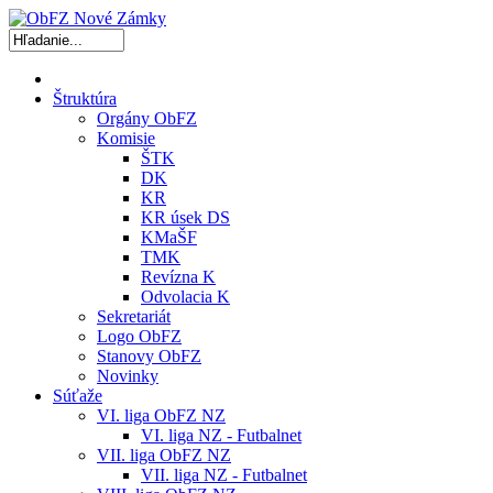
Štruktúra
Orgány ObFZ
Komisie
ŠTK
DK
KR
KR úsek DS
KMaŠF
TMK
Revízna K
Odvolacia K
Sekretariát
Logo ObFZ
Stanovy ObFZ
Novinky
Súťaže
VI. liga ObFZ NZ
VI. liga NZ - Futbalnet
VII. liga ObFZ NZ
VII. liga NZ - Futbalnet