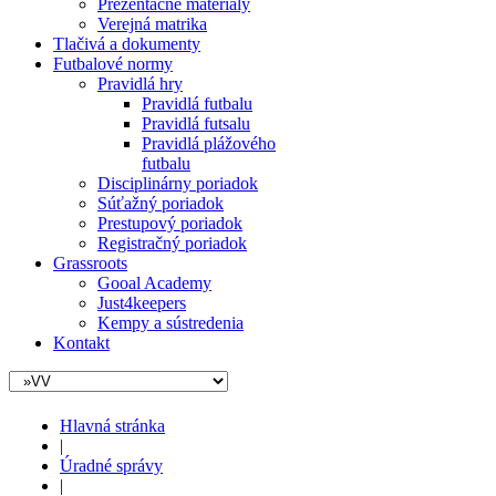
Prezentačné materiály
Verejná matrika
Tlačivá a dokumenty
Futbalové normy
Pravidlá hry
Pravidlá futbalu
Pravidlá futsalu
Pravidlá plážového
futbalu
Disciplinárny poriadok
Súťažný poriadok
Prestupový poriadok
Registračný poriadok
Grassroots
Gooal Academy
Just4keepers
Kempy a sústredenia
Kontakt
Hlavná stránka
|
Úradné správy
|