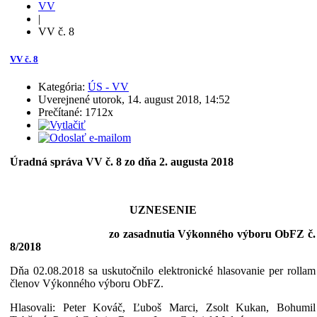
VV
|
VV č. 8
VV č. 8
Kategória:
ÚS - VV
Uverejnené utorok, 14. august 2018, 14:52
Prečítané: 1712x
Úradná správa VV č. 8 zo dňa 2. augusta 2018
UZNESENIE
zo zasadnutia Výkonného výboru ObFZ č.
8/2018
Dňa 02.08.2018 sa uskutočnilo elektronické hlasovanie per rollam
členov Výkonného výboru ObFZ.
Hlasovali: Peter Kováč, Ľuboš Marci, Zsolt Kukan, Bohumil