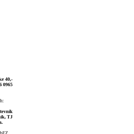
ke 40,-
6 0965
h:
tevník
ík, TJ
a.
ObFZ.