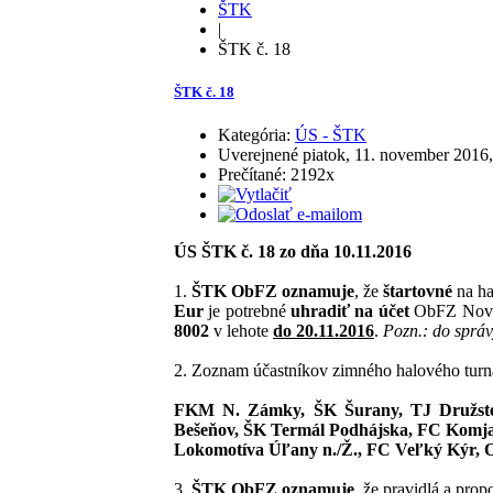
ŠTK
|
ŠTK č. 18
ŠTK č. 18
Kategória:
ÚS - ŠTK
Uverejnené piatok, 11. november 2016,
Prečítané: 2192x
ÚS ŠTK č. 18 zo dňa 10.11.2016
1.
ŠTK ObFZ oznamuje
, že
štartovné
na ha
Eur
je potrebné
uhradiť na účet
ObFZ Nové 
8002
v lehote
do 20.11.2016
.
Pozn.: do správ
2. Zoznam účastníkov zimného halového turn
FKM N. Zámky, ŠK Šurany, TJ Družstev
Bešeňov, ŠK Termál Podhájska, FC Komjat
Lokomotíva Úľany n./Ž., FC Veľký Kýr, 
3.
ŠTK ObFZ oznamuje
, že pravidlá a pr