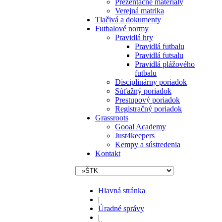
Prezentačné materiály
Verejná matrika
Tlačivá a dokumenty
Futbalové normy
Pravidlá hry
Pravidlá futbalu
Pravidlá futsalu
Pravidlá plážového
futbalu
Disciplinárny poriadok
Súťažný poriadok
Prestupový poriadok
Registračný poriadok
Grassroots
Gooal Academy
Just4keepers
Kempy a sústredenia
Kontakt
Hlavná stránka
|
Úradné správy
|