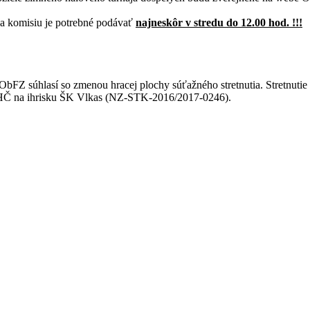
a komisiu je potrebné podávať
najneskôr v stredu do 12.00 hod. !!!
ObFZ súhlasí so zmenou hracej plochy súťažného stretnutia. Stretnutie
ÚHČ na ihrisku ŠK Vlkas (NZ-STK-2016/2017-0246).