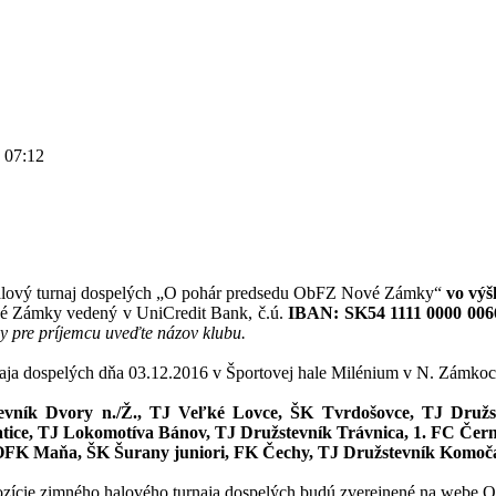
 07:12
lový turnaj dospelých „O pohár predsedu ObFZ Nové Zámky“
vo výš
Zámky vedený v UniCredit Bank, č.ú.
IBAN: SK54 1111 0000 006
y pre príjemcu uveďte názov klubu.
aja dospelých dňa 03.12.2016 v Športovej hale Milénium v N. Zámkoc
ník Dvory n./Ž., TJ Veľké Lovce, ŠK Tvrdošovce, TJ Družs
ice, TJ Lokomotíva Bánov, TJ Družstevník Trávnica, 1. FC Čern
OFK Maňa, ŠK Šurany juniori, FK Čechy, TJ Družstevník Komoč
opozície zimného halového turnaja dospelých budú zverejnené na webe 