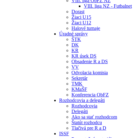
VIII. liga ObFZ NZ
VIII. liga NZ - Futbalnet
Dorast
Žiaci U15
Žiaci U12
Halové turnaje
Úradné správy
ŠTK
DK
KR
KR úsek DS
Obsadenie R a DS
VV
Odvolacia komisia
Sekretár
TMK
KMaŠF
Konferencia ObFZ
Rozhodcovia a delegáti
Rozhodcovia
Delegáti
Ako sa stať rozhodcom
Štatút rozhodcu
Tlačivá pre R a D
ISSF