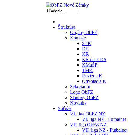
Štruktúra
Orgány ObFZ
Komisie
ŠTK
DK
KR
KR úsek DS
KMaŠF
TMK
Revízna K
Odvolacia K
Sekretariát
Logo ObFZ
Stanovy ObFZ
Novinky
Súťaže
VI. liga ObFZ NZ
VI. liga NZ - Futbalnet
VII. liga ObFZ NZ
VII. liga NZ - Futbalnet