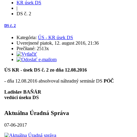
KR úsek DS
|
DS č. 2
DS č. 2
Kategória:
ÚS - KR úsek DS
Uverejnené piatok, 12. august 2016, 21:36
Prečítané: 2513x
ÚS KR - úsek DS č. 2 zo dňa 12.08.2016
-
dňa 12.08.2016 absolvoval náhradný seminár DS
PÓČ
Ladislav BAŇÁR
vedúci úseku DS
Aktuálna Úradná Správa
07-06-2017