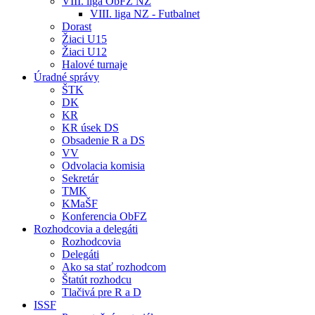
VIII. liga ObFZ NZ
VIII. liga NZ - Futbalnet
Dorast
Žiaci U15
Žiaci U12
Halové turnaje
Úradné správy
ŠTK
DK
KR
KR úsek DS
Obsadenie R a DS
VV
Odvolacia komisia
Sekretár
TMK
KMaŠF
Konferencia ObFZ
Rozhodcovia a delegáti
Rozhodcovia
Delegáti
Ako sa stať rozhodcom
Štatút rozhodcu
Tlačivá pre R a D
ISSF