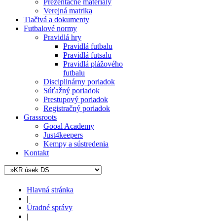
Prezentačné materiály
Verejná matrika
Tlačivá a dokumenty
Futbalové normy
Pravidlá hry
Pravidlá futbalu
Pravidlá futsalu
Pravidlá plážového
futbalu
Disciplinárny poriadok
Súťažný poriadok
Prestupový poriadok
Registračný poriadok
Grassroots
Gooal Academy
Just4keepers
Kempy a sústredenia
Kontakt
Hlavná stránka
|
Úradné správy
|