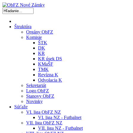
Štruktúra
Orgány ObFZ
Komisie
ŠTK
DK
KR
KR úsek DS
KMaŠF
TMK
Revízna K
Odvolacia K
Sekretariát
Logo ObFZ
Stanovy ObFZ
Novinky
Súťaže
VI. liga ObFZ NZ
VI. liga NZ - Futbalnet
VII. liga ObFZ NZ
VII. liga NZ - Futbalnet