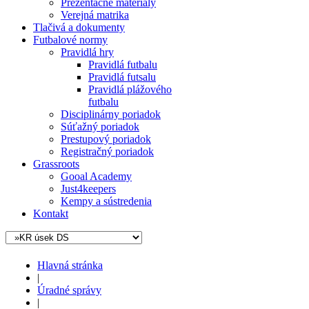
Prezentačné materiály
Verejná matrika
Tlačivá a dokumenty
Futbalové normy
Pravidlá hry
Pravidlá futbalu
Pravidlá futsalu
Pravidlá plážového
futbalu
Disciplinárny poriadok
Súťažný poriadok
Prestupový poriadok
Registračný poriadok
Grassroots
Gooal Academy
Just4keepers
Kempy a sústredenia
Kontakt
Hlavná stránka
|
Úradné správy
|