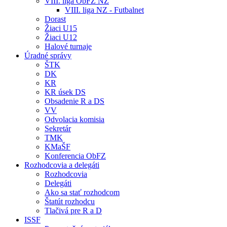
VIII. liga ObFZ NZ
VIII. liga NZ - Futbalnet
Dorast
Žiaci U15
Žiaci U12
Halové turnaje
Úradné správy
ŠTK
DK
KR
KR úsek DS
Obsadenie R a DS
VV
Odvolacia komisia
Sekretár
TMK
KMaŠF
Konferencia ObFZ
Rozhodcovia a delegáti
Rozhodcovia
Delegáti
Ako sa stať rozhodcom
Štatút rozhodcu
Tlačivá pre R a D
ISSF