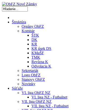
Štruktúra
Orgány ObFZ
Komisie
ŠTK
DK
KR
KR úsek DS
KMaŠF
TMK
Revízna K
Odvolacia K
Sekretariát
Logo ObFZ
Stanovy ObFZ
Novinky
Súťaže
VI. liga ObFZ NZ
VI. liga NZ - Futbalnet
VII. liga ObFZ NZ
VII. liga NZ - Futbalnet