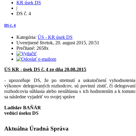
KR úsek DS
|
DS č. 4
DS č. 4
Kategória:
ÚS - KR úsek DS
Uverejnené štvrtok, 20. august 2015, 20:51
Prečítané: 2658x
ÚS KR - úsek DS č. 4 zo dňa 20.08.2015
- upozorňuje DS, že po stretnutí a uskutočnení vyhodnotenia
výkonov delegovaných rozhodcov, sú povinní zistiť, či delegovaní
rozhodcovia súhlasia alebo nesúhlasia s ich hodnotením a k tomuto
sa následne vyjadriť vo svojej správe
Ladislav BAŇÁR
vedúci úseku DS
Aktuálna Úradná Správa