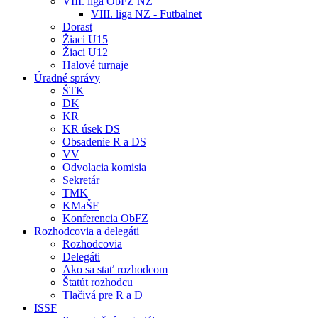
VIII. liga ObFZ NZ
VIII. liga NZ - Futbalnet
Dorast
Žiaci U15
Žiaci U12
Halové turnaje
Úradné správy
ŠTK
DK
KR
KR úsek DS
Obsadenie R a DS
VV
Odvolacia komisia
Sekretár
TMK
KMaŠF
Konferencia ObFZ
Rozhodcovia a delegáti
Rozhodcovia
Delegáti
Ako sa stať rozhodcom
Štatút rozhodcu
Tlačivá pre R a D
ISSF