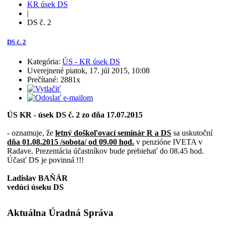
KR úsek DS
|
DS č. 2
DS č. 2
Kategória:
ÚS - KR úsek DS
Uverejnené piatok, 17. júl 2015, 10:08
Prečítané: 2881x
ÚS KR - úsek DS č. 2 zo dňa 17.07.2015
- oznamuje, že
letný doškoľovací seminár R a DS
sa uskutoční
dňa 01.08.2015 /sobota/ od 09.00 hod.
v penzióne IVETA v
Radave. Prezentácia účastníkov bude prebiehať do 08.45 hod.
Účasť DS je povinná !!!
Ladislav BAŇÁR
vedúci úseku DS
Aktuálna Úradná Správa