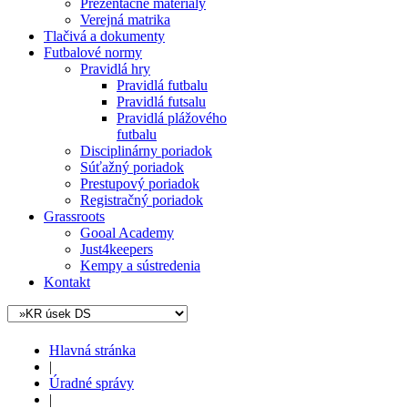
Prezentačné materiály
Verejná matrika
Tlačivá a dokumenty
Futbalové normy
Pravidlá hry
Pravidlá futbalu
Pravidlá futsalu
Pravidlá plážového
futbalu
Disciplinárny poriadok
Súťažný poriadok
Prestupový poriadok
Registračný poriadok
Grassroots
Gooal Academy
Just4keepers
Kempy a sústredenia
Kontakt
Hlavná stránka
|
Úradné správy
|