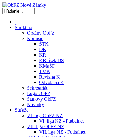
Štruktúra
Orgány ObFZ
Komisie
ŠTK
DK
KR
KR úsek DS
KMaŠF
TMK
Revízna K
Odvolacia K
Sekretariát
Logo ObFZ
Stanovy ObFZ
Novinky
Súťaže
VI. liga ObFZ NZ
VI. liga NZ - Futbalnet
VII. liga ObFZ NZ
VII. liga NZ - Futbalnet