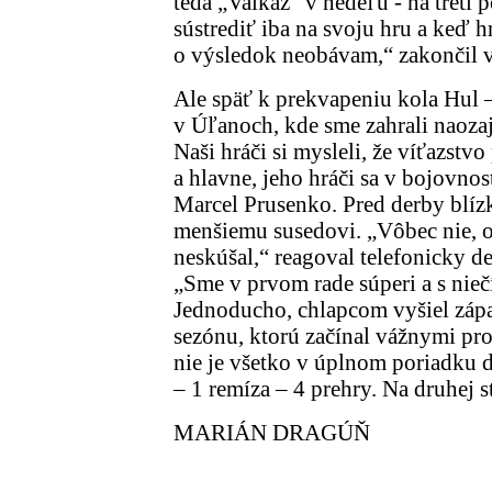
teda „Valkáz“ v nedeľu - na tretí
sústrediť iba na svoju hru a keď 
o výsledok neobávam,“ zakončil 
Ale späť k prekvapeniu kola Hul – 
v Úľanoch, kde sme zahrali naoza
Naši hráči si mysleli, že víťazst
a hlavne, jeho hráči sa v bojovno
Marcel Prusenko. Pred derby blí
menšiemu susedovi. „Vôbec nie, o
neskúšal,“ reagoval telefonicky de
„Sme v prvom rade súperi a s nie
Jednoducho, chlapcom vyšiel zápa
sezónu, ktorú začínal vážnymi prob
nie je všetko v úplnom poriadku 
– 1 remíza – 4 prehry. Na druhej s
MARIÁN DRAGÚŇ