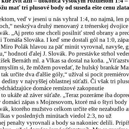
 kde zvíťazil – dokonca vysokým rozdielom 1:4 –
žu mať tri plusové body od suseda ešte cenu zlata
pektom, veď v jeseni u nás vyhral 1:4, no najmä, len p
och,“ neskrýva druhý menovaný z trénerskej dvojic
ák. „Aj preto sme chceli posilniť stred obrany a pre
 Tomáša Slováka. I keď sme dostali gól na 1:0, zápa
 Miro Polák hlavou za päť minút vyrovnal, navyše, g
hodnotí ďalej J. Slovák. Po prestávke strhol vede
išek Bernáth ml. a Vlkas sa dostal na koňa. „Víťazst
 myslím si, že môžem povedať, že hulský brankár Ma
 tak určite dva ďalšie góly,“ užíval si pocit premiéro
 dediny v najvyššej oblastnej súťaži. Či však tri plu
redchádzajúce domáce remízové zakopnutie
to ukáže až záver súťaže. „Teraz pozeráme iba dopr
itý domáci zápas s Mojzesovom, ktoré má o štyri body
ovák, ktorého mužstvo celkom určite ešte nezabudlo a
lkas v posledných minútach viedol 2:3, no už
j penalty vyrovnali a body sa nakoniec delili. Pripíš