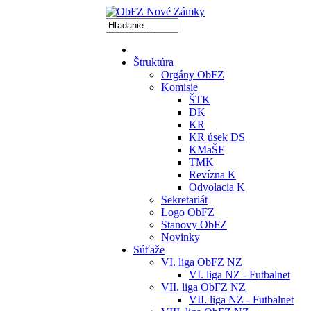
Štruktúra
Orgány ObFZ
Komisie
ŠTK
DK
KR
KR úsek DS
KMaŠF
TMK
Revízna K
Odvolacia K
Sekretariát
Logo ObFZ
Stanovy ObFZ
Novinky
Súťaže
VI. liga ObFZ NZ
VI. liga NZ - Futbalnet
VII. liga ObFZ NZ
VII. liga NZ - Futbalnet