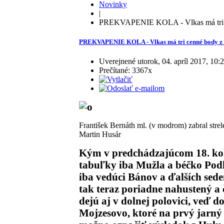
Novinky
|
PREKVAPENIE KOLA - Vlkas má tri cen
PREKVAPENIE KOLA - Vlkas má tri cenné body z Hu
Uverejnené utorok, 04. apríl 2017, 10:
Prečítané: 3367x
František Bernáth ml. (v modrom) zabral stre
Martin Husár
Kým v predchádzajúcom 18. kole 
tabuľky iba Mužla a béčko Podh
iba vedúci Bánov a ďalších sede
tak teraz poriadne nahustený a 
dejú aj v dolnej polovici, veď d
Mojzesovo, ktoré na prvý jarný 