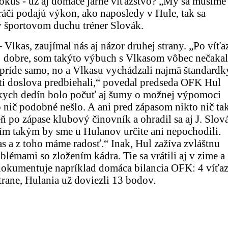
 pokus - už aj domáce jarné víťazstvo? „My sa musíme
hráči podajú výkon, ako naposledy v Hule, tak sa
v športovom duchu tréner Slovák.
Vlkas, zaujímal nás aj názor druhej strany. „Po víťa
j dobre, som takýto výbuch s Vlkasom vôbec nečakal
vo príde samo, no a Vlkasu vychádzali najmä štandardk
sti doslova predbiehali,“ povedal predseda OFK Hul
zkych dedín bolo počuť aj šumy o možnej výpomoci
 nič podobné nešlo. A ani pred zápasom nikto nič ta
ň po zápase klubový činovník a ohradil sa aj J. Slov
čím takým by sme u Hulanov určite ani nepochodili.
s a z toho máme radosť.“ Inak, Hul zažíva zvláštnu
lémami so zložením kádra. Tie sa vrátili aj v zime a
dokumentuje napríklad domáca bilancia OFK: 4 víťaz
trane, Hulania už doviezli 13 bodov.