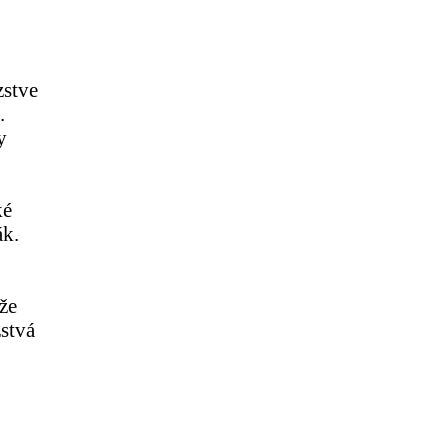
zstve
.
y
ké
ák.
 že
stvá