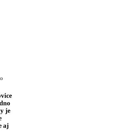
to
ovice
zdno
y je
e
e aj