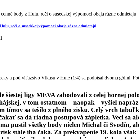
né body z Hulu, reči o susedskej výpomoci obaja rázne odmietajú
lu, reči o susedskej výpomoci obaja rázne odmietajú
21
lecky a pod víťazstvo Vlkasu v Hule (1:4) sa podpísal dvoma gólmi. Fo
šiestej ligy MEVA zabodovali z celej hornej pol
ájskej, v tom ostatnom – naopak – vyšiel naprá
m tímov sa tešilo z plného zisku. Celý vrch tabuľk
čakať sa dá riadna postupová zápletka. Veci sa al
oma pustil všetky body nielen Michal či Svodín, al
zisk stále iba čaká. Za prekvapenie 19. kola však