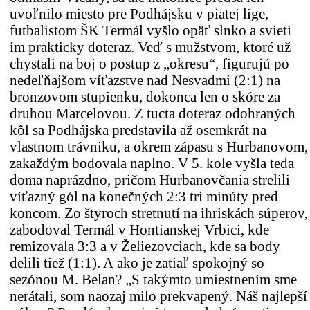
uvoľnilo miesto pre Podhájsku v piatej lige,
futbalistom ŠK Termál vyšlo opäť slnko a svieti
im prakticky doteraz. Veď s mužstvom, ktoré už
chystali na boj o postup z „okresu“, figurujú po
nedeľňajšom víťazstve nad Nesvadmi (2:1) na
bronzovom stupienku, dokonca len o skóre za
druhou Marcelovou. Z tucta doteraz odohraných
kôl sa Podhájska predstavila až osemkrát na
vlastnom trávniku, a okrem zápasu s Hurbanovom,
zakaždým bodovala naplno. V 5. kole vyšla teda
doma naprázdno, pričom Hurbanovčania strelili
víťazný gól na konečných 2:3 tri minúty pred
koncom. Zo štyroch stretnutí na ihriskách súperov,
zabodoval Termál v Hontianskej Vrbici, kde
remizovala 3:3 a v Želiezovciach, kde sa body
delili tiež (1:1). A ako je zatiaľ spokojný so
sezónou M. Belan? „S takýmto umiestnením sme
nerátali, som naozaj milo prekvapený. Náš najlepší