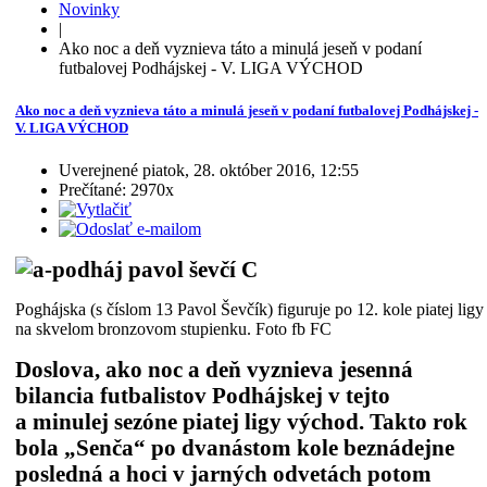
Novinky
|
Ako noc a deň vyznieva táto a minulá jeseň v podaní
futbalovej Podhájskej - V. LIGA VÝCHOD
Ako noc a deň vyznieva táto a minulá jeseň v podaní futbalovej Podhájskej -
V. LIGA VÝCHOD
Uverejnené piatok, 28. október 2016, 12:55
Prečítané: 2970x
Poghájska (s číslom 13 Pavol Ševčík) figuruje po 12. kole piatej ligy
na skvelom bronzovom stupienku. Foto fb FC
Doslova, ako noc a deň vyznieva jesenná
bilancia futbalistov Podhájskej v tejto
a minulej sezóne piatej ligy východ. Takto rok
bola „Senča“ po dvanástom kole beznádejne
posledná a hoci v jarných odvetách potom