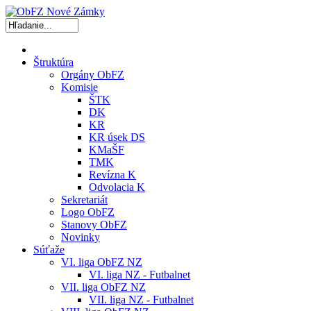
Štruktúra
Orgány ObFZ
Komisie
ŠTK
DK
KR
KR úsek DS
KMaŠF
TMK
Revízna K
Odvolacia K
Sekretariát
Logo ObFZ
Stanovy ObFZ
Novinky
Súťaže
VI. liga ObFZ NZ
VI. liga NZ - Futbalnet
VII. liga ObFZ NZ
VII. liga NZ - Futbalnet