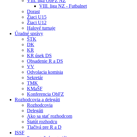
VIII. liga ObFZ NZ
VIII. liga NZ - Futbalnet
Dorast
Žiaci U15
Žiaci U12
Halové turnaje
Úradné správy
ŠTK
DK
KR
KR úsek DS
Obsadenie R a DS
VV
Odvolacia komisia
Sekretár
TMK
KMaŠF
Konferencia ObFZ
Rozhodcovia a delegáti
Rozhodcovia
Delegáti
Ako sa stať rozhodcom
Štatút rozhodcu
Tlačivá pre R a D
ISSF