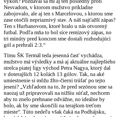
výkon? Pozdával sa mi aj ten posledný proti
Nesvadom, v ktorom mužstvo príkladne
zabojovalo, ale aj ten s Marcelovou, s ktorou sme
zase otočili nepriaznivý stav. A náš najťažší zápas?
Ten s Hurbanovom, ktoré hralo u nás otvorený
futbal. Podľa mňa to bol síce remízový zápas, no
tri minúty pred koncom sme dostali rozhodujúci
gól a prehrali 2:3.“
Tímu ŠK Termál teda jesenná časť vychádza,
mužstvo má výsledky a má aj aktuálne najlepšieho
strelca piatej ligy východ Petra Nagya, ktorý dal
v doterajších 12 kolách 13 gólov. Tak, na aké
umiestnenie si môžu žlto-čierni trúfať po tejto
jeseni? „Vzhľadom na to, že pred sezónou sme sa
naozaj už pripravovali na nižšiu súťaž, nechcem
aby to znelo prehnane odvážne, no ideálne by
bolo, ak by sme skončili na terajšom treťom
mieste“. Túto nedeľu však čaká na Podhájsku,