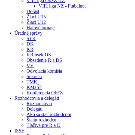
VIII. liga ObFZ NZ
VIII. liga NZ - Futbalnet
Dorast
Žiaci U15
Žiaci U12
Halové turnaje
Úradné správy
ŠTK
DK
KR
KR úsek DS
Obsadenie R a DS
VV
Odvolacia komisia
Sekretár
TMK
KMaŠF
Konferencia ObFZ
Rozhodcovia a delegáti
Rozhodcovia
Delegáti
Ako sa stať rozhodcom
Štatút rozhodcu
Tlačivá pre R a D
ISSF