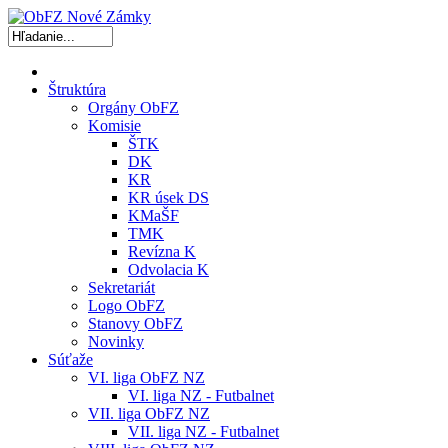
Štruktúra
Orgány ObFZ
Komisie
ŠTK
DK
KR
KR úsek DS
KMaŠF
TMK
Revízna K
Odvolacia K
Sekretariát
Logo ObFZ
Stanovy ObFZ
Novinky
Súťaže
VI. liga ObFZ NZ
VI. liga NZ - Futbalnet
VII. liga ObFZ NZ
VII. liga NZ - Futbalnet