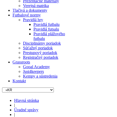
Prezentačné materiály
Verejná matrika
Tlačivá a dokumenty
Futbalové normy
Pravidlá hry
Pravidlá futbalu
Pravidlá futsalu
Pravidlá plážového
futbalu
Disciplinárny poriadok
Súťažný poriadok
Prestupový poriadok
Registračný poriadok
Grassroots
Gooal Academy
Just4keepers
Kempy a sústredenia
Kontakt
Hlavná stránka
|
Úradné správy
|