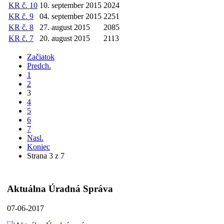
KR č. 10
10. september 2015
2024
KR č. 9
04. september 2015
2251
KR č. 8
27. august 2015
2085
KR č. 7
20. august 2015
2113
Začiatok
Predch.
1
2
3
4
5
6
7
Nasl.
Koniec
Strana 3 z 7
Aktuálna Úradná Správa
07-06-2017